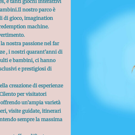
, e tanti giochi interattivi
bambini.Il nostro parco è
li di gioco, imagination
 redemption machine.
ivertimento.
, la nostra passione nel far
ze , i nostri quarant’anni di
dulti e bambini, ci hanno
clusivi e prestigiosi di
ella creazione di esperienze
Cilento per visitatori
 offrendo un’ampia varietà
ri, visite guidate, itinerari
rantendo sempre la massima