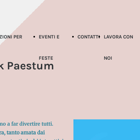
ZIONI PER
EVENTI E
CONTATTI
LAVORA CON
FESTE
NOI
k Paestum
mo
a far divertire tutti.
a, tanto amata dai